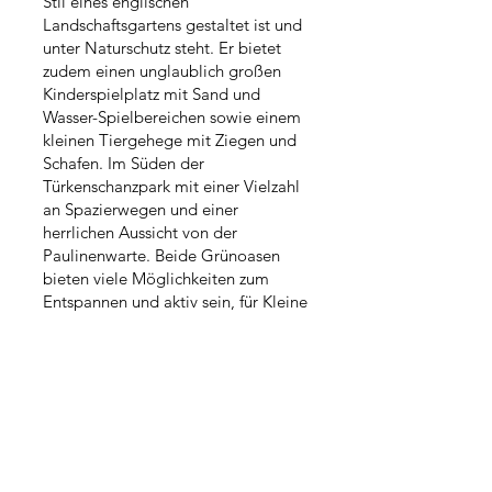
Stil eines englischen
Landschaftsgartens gestaltet ist und
unter Naturschutz steht. Er bietet
zudem einen unglaublich großen
Kinderspielplatz mit Sand und
Wasser-Spielbereichen sowie einem
kleinen Tiergehege mit Ziegen und
Schafen. Im Süden der
Türkenschanzpark mit einer Vielzahl
an Spazierwegen und einer
herrlichen Aussicht von der
Paulinenwarte. Beide Grünoasen
bieten viele Möglichkeiten zum
Entspannen und aktiv sein, für Kleine
und Große. Wer es noch ein wenig
ländlicher möchte, ist in wenigen
Autominuten auf der Höhenstraße
und genießt den Wienerwald mit all
seinem Zauber.
MEHRWERT